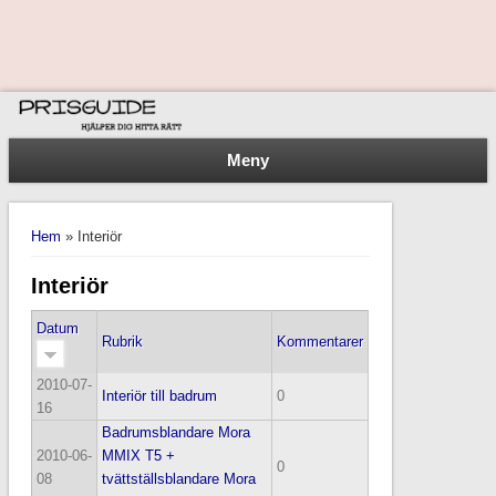
Meny
You are here
Hem
» Interiör
Interiör
Datum
Rubrik
Kommentarer
2010-07-
Interiör till badrum
0
16
Badrumsblandare Mora
2010-06-
MMIX T5 +
0
08
tvättställsblandare Mora