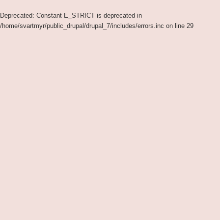
Deprecated
: Constant E_STRICT is deprecated in
/home/svartmyr/public_drupal/drupal_7/includes/errors.inc
on line
29