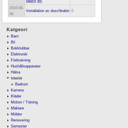
MMIX B5
2010-06-
Installation av duschkabin
0
04
Katgeori
Barn
Bil
Bokklubbar
Elektronik
Förbrukning
Hushållsapparater
Hälsa
Interiör
Badrum
Kamera
Kläder
Motion / Träning
Mäklare
Möbler
Renovering
Semester