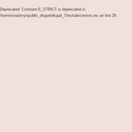
Deprecated
: Constant E_STRICT is deprecated in
/home/svartmyr/public_drupal/drupal_7/includes/errors.inc
on line
29