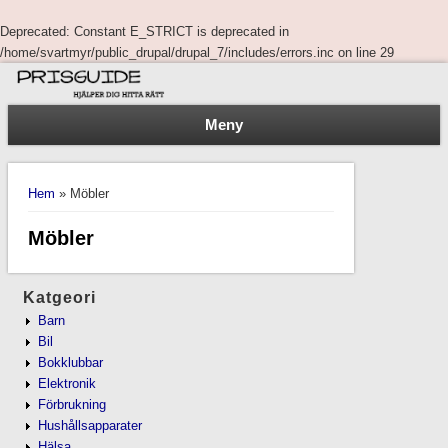
Deprecated
: Constant E_STRICT is deprecated in
/home/svartmyr/public_drupal/drupal_7/includes/errors.inc
on line
29
Meny
You are here
Hem
» Möbler
Möbler
Katgeori
Barn
Bil
Bokklubbar
Elektronik
Förbrukning
Hushållsapparater
Hälsa