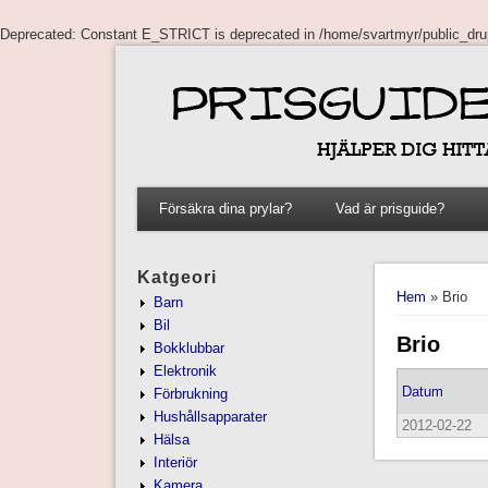
Deprecated
: Constant E_STRICT is deprecated in
/home/svartmyr/public_drup
Försäkra dina prylar?
Vad är prisguide?
You are here
Katgeori
Hem
» Brio
Barn
Bil
Brio
Bokklubbar
Elektronik
Datum
Förbrukning
Hushållsapparater
2012-02-22
Hälsa
Interiör
Kamera