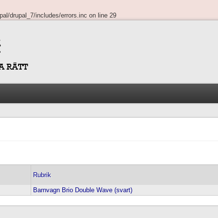
al/drupal_7/includes/errors.inc
on line
29
Rubrik
Barnvagn Brio Double Wave (svart)